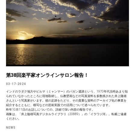
第38回楽平家オンラインサロン報告！
03-17-2024
インドのラダク地方やビルマ（ミャンマー）のパガン遺跡という、1970年代当時あまり知
られていなかったところに現地取材し、仏教壁画などの写真資料を多数残された井上隆雄
さんという写真家がいます。彼の足跡をたどり、その貴重な資料のアーカイブ化の事業を
紹介するとともに、模写などの芸術実践での活用について述べられています。
昨年10月11日のお話しについての、詳細で深い内容の報告です。
画像は、「井上隆雄写真デジタルライブラリ（20889）」の「イラワジ河」。転載ご遠慮
ください。
NEWS