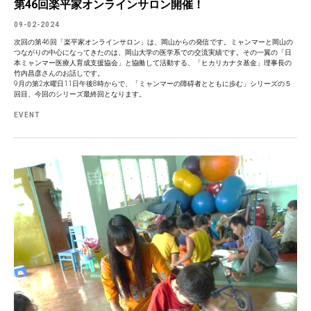
第46回楽平家オンラインサロン開催！
09-02-2024
次回の第46回「楽平家オンラインサロン」は、岡山からの発信です。ミャンマーと岡山の
つながりの中心になってきたのは、岡山大学の医学系での交流実績です。その一翼の「日
本ミャンマー医療人育成支援協会」と協働して活動する、「ヒカリカナタ基金」理事長の
竹内昌彦さんのお話しです。
9月の第2水曜日11日午後8時からで、「ミャンマーの障碍者とともに歩む」シリーズの５
回目、今回のシリーズ最終回となります。
EVENT