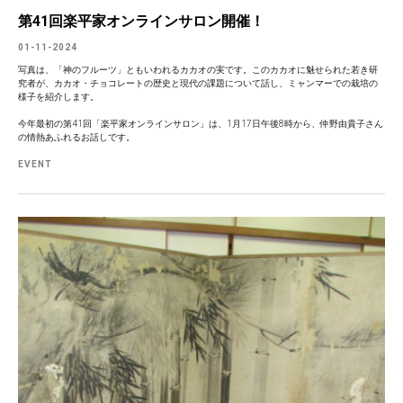
第41回楽平家オンラインサロン開催！
01-11-2024
写真は、「神のフルーツ」ともいわれるカカオの実です。このカカオに魅せられた若き研
究者が、カカオ・チョコレートの歴史と現代の課題について話し、ミャンマーでの栽培の
様子を紹介します。
今年最初の第41回「楽平家オンラインサロン」は、1月17日午後8時から、仲野由貴子さん
の情熱あふれるお話しです。
EVENT