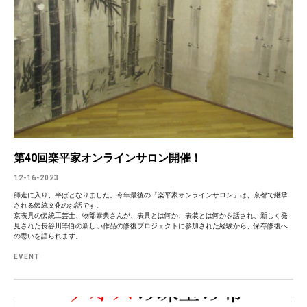
第40回楽平家オンラインサロン開催！
12-16-2023
師走に入り、半ばとなりました。今年最後の「楽平家オンラインサロン」は、京都で継承
される伝統文化のお話です。
京表具の伝統工芸士、物部泰典さんが、表具とは何か、表装とは何かを話され、新しく発
見された長谷川等伯の新しい作品の修復プロジェクトに参加された経験から、保存修復へ
の思いを語られます。
EVENT