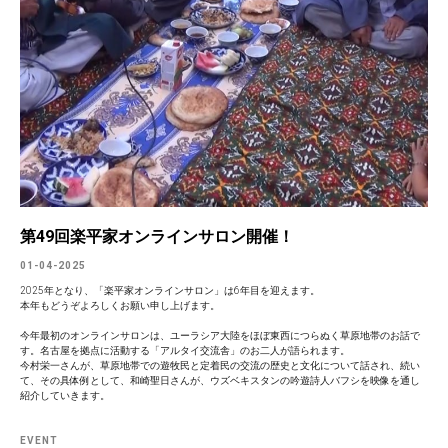
第49回楽平家オンラインサロン開催！
01-04-2025
2025年となり、「楽平家オンラインサロン」は6年目を迎えます。
本年もどうぞよろしくお願い申し上げます。
今年最初のオンラインサロンは、ユーラシア大陸をほぼ東西につらぬく草原地帯のお話で
す。名古屋を拠点に活動する「アルタイ交流舎」のお二人が語られます。
今村栄一さんが、草原地帯での遊牧民と定着民の交流の歴史と文化について話され、続い
て、その具体例として、和崎聖日さんが、ウズベキスタンの吟遊詩人バフシを映像を通し
紹介していきます。
EVENT