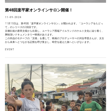
第48回楽平家オンラインサロン開催！
11-09-2024
11月13日は、第48回「楽平家オンラインサロン」が開かれます。「ユーラシアをたどっ
て」のシリーズの2回目です。
京都伝統の唐草文様から出発し、ユーラシア西端アイルランドのケルト文化に辿り着く、
興味深いドキュメンタリー映画があります。
この作品のモチーフの「文様」を通して、映画のプロデューサーの河合早苗さんが、太古
から未来へとつながる記憶を呼び覚まし、時空を超えた旅へといざないます。
EVENT