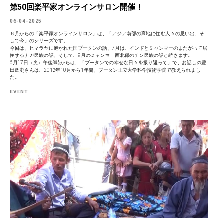
第50回楽平家オンラインサロン開催！
06-04-2025
６月からの「楽平家オンラインサロン」は、「アジア南部の高地に住む人々の思い出、そ
して今」のシリーズです。
今回は、ヒマラヤに抱かれた国ブータンの話、7月は、インドとミャンマーのまたがって居
住するナガ民族の話、そして、9月のミャンマー西北部のチン民族の話と続きます。
6月17日（火）午後8時からは、「ブータンでの幸せな日々を振り返って」で、お話しの豊
田政史さんは、2012年10月から1年間、ブータン王立大学科学技術学院で教えられまし
た。
EVENT