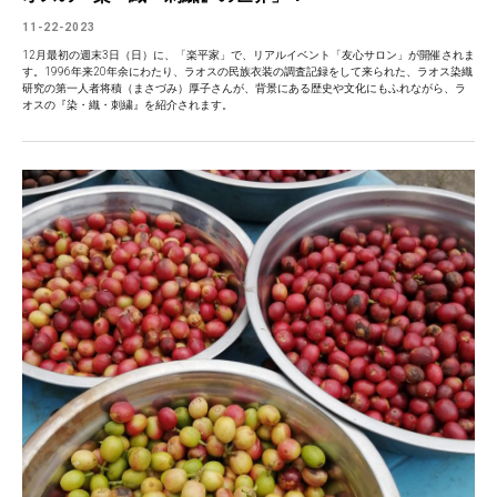
11-22-2023
12月最初の週末3日（日）に、「楽平家」で、リアルイベント「友心サロン」が開催されま
す。1996年来20年余にわたり、ラオスの民族衣装の調査記録をして来られた、ラオス染織
研究の第一人者将積（まさづみ）厚子さんが、背景にある歴史や文化にもふれながら、ラ
オスの『染・織・刺繍』を紹介されます。