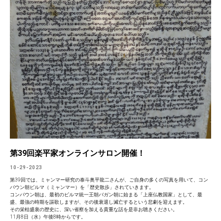
第39回楽平家オンラインサロン開催！
10-29-2023
第39回では、ミャンマー研究の泰斗奥平龍二さんが、ご自身の多くの写真を用いて、コン
バウン朝ビルマ（ ミャンマー）を「歴史散歩」されていきます。
コンバウン朝は、最初のビルマ統一王朝バガン朝に始まる「上座仏教国家」として、最
盛、最強の時期を謳歌しますが、その後衰退し滅亡するという悲劇を迎えます。
その栄枯盛衰の歴史に、深い省察を加える貴重な話を是非お聴きください。
11月8日（水）午後8時からです。