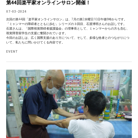
第44回楽平家オンラインサロン開催！
07-03-2024
次回の第44回「楽平家オンラインサロン」は、7月の第2水曜日10日午後8時からです。
「ミャンマーの障碍者とともに歩む」シリーズの３回目、石渡博明さんのお話しです。
石渡さんは、「国際視覚障碍者援護協会」の理事長として、ミャンマーからの方も含む、
視覚障害留学生の支援に奮闘されています。
今回のお話しは、広く国際支援のあり方について、そして、多様な他者とのつながりにつ
いて、私たちに問いかけてくる内容です。
EVENT