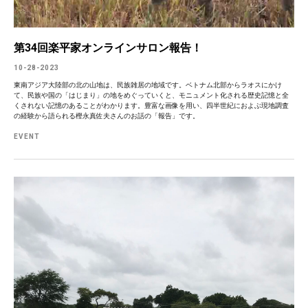
第34回楽平家オンラインサロン報告！
10-28-2023
東南アジア大陸部の北の山地は、民族雑居の地域です。ベトナム北部からラオスにかけ
て、民族や国の「はじまり」の地をめぐっていくと、モニュメント化される歴史記憶と全
くされない記憶のあることがわかります。豊富な画像を用い、四半世紀におよぶ現地調査
の経験から語られる樫永真佐夫さんのお話の「報告」です。
EVENT