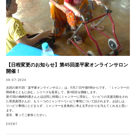
【日程変更のお知らせ】第45回楽平家オンラインサロン
開催！
08-07-2024
次回の第45回「楽平家オンラインサロン」は、8月21日午後8時からです。「ミャンマーの
障碍者とともに歩む」シリーズを延長して、第4回目を開催します。
第43回の梅崎利通さんとほぼ同じ時期にミャンマーに滞在し、リハビリの支援活動をされ
た菅原真理さんが、もう一つのミャンマーリハビリ事情について話されます。お話しは、
リハビリ事情にとどまらず、ミャンマーを多角的に考える手がかりを与えてくれると思い
ます。
是非、奮ってご参加ください。
EVENT