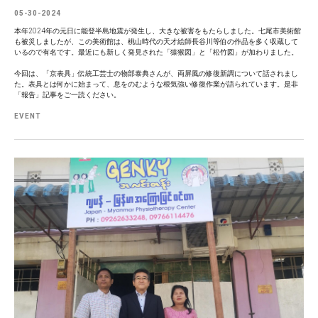
05-30-2024
本年2024年の元日に能登半島地震が発生し、大きな被害をもたらしました。七尾市美術館
も被災しましたが、この美術館は、桃山時代の天才絵師長谷川等伯の作品を多く収蔵して
いるので有名です。最近にも新しく発見された「猿猴図」と「松竹図」が加わりました。
今回は、「京表具」伝統工芸士の物部泰典さんが、両屏風の修復新調について話されまし
た。表具とは何かに始まって、息をのむような根気強い修復作業が語られています。是非
「報告」記事をご一読ください。
EVENT