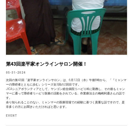
第43回楽平家オンラインサロン開催！
05-31-2024
次回の第43回「楽平家オンラインサロン」は、6月12日（水）午後8時から、「『ミャンマ
ーの障碍者とともに歩む』シリーズ全3回の2回目です。
JICAシニアボランティアとして、ヤンゴン総合病院リハビり科に勤務し、その後もミャン
マーに通って障碍者リハビリ医療の活動をされている、作業療法士の梅崎利通さんの話で
す。
余り知られることのない、ミャンマーの医療現場での経験に基づく貴重な話ですので、是
非多くの方にお聞きいただければと思います。
EVENT