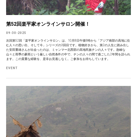
第52回楽平家オンラインサロン開催！
09-30-2025
次回第52回「楽平家オンラインサロン」は、10月8日午後8時から「アジア南部の高地に住
む人々の思い出、そして今」シリーズの3回目です。植物好きから、第2の人生に踏み出し
た安田重雄さんが出会ったのは、ミャンマー北西部の高地民族チンの人々です。急峻な
山々と雨季の豪雨という厳しい自然条件の中で、チンの人々の間で過ごした2年間を語られ
ます。この貴重な経験を、是非お見逃しなく。ご参加をお待ちしています。
EVENT