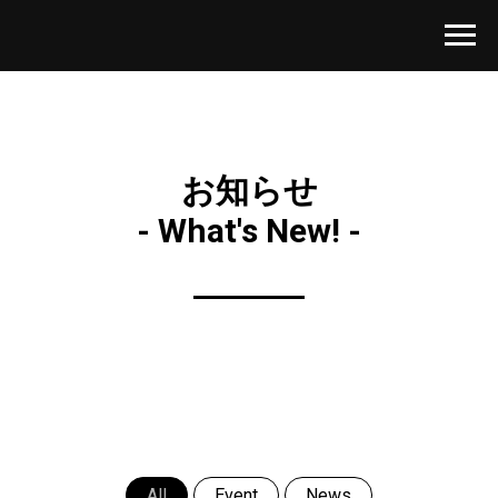
お知らせ
- What's New! -
All
Event
News