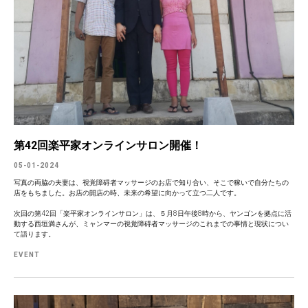
第42回楽平家オンラインサロン開催！
05-01-2024
写真の両脇の夫妻は、視覚障碍者マッサージのお店で知り合い、そこで稼いで自分たちの
店をもちました。お店の開店の時、未来の希望に向かって立つ二人です。
次回の第42回「楽平家オンラインサロン」は、５月8日午後8時から、ヤンゴンを拠点に活
動する西垣満さんが、ミャンマーの視覚障碍者マッサージのこれまでの事情と現状につい
て語ります。
EVENT