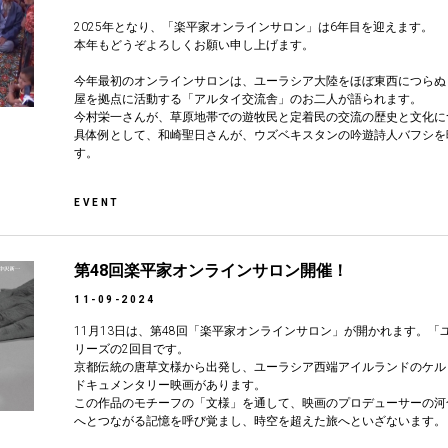
2025年となり、「楽平家オンラインサロン」は6年目を迎えます。
本年もどうぞよろしくお願い申し上げます。
今年最初のオンラインサロンは、ユーラシア大陸をほぼ東西につらぬ
屋を拠点に活動する「アルタイ交流舎」のお二人が語られます。
今村栄一さんが、草原地帯での遊牧民と定着民の交流の歴史と文化に
具体例として、和崎聖日さんが、ウズベキスタンの吟遊詩人バフシを
す。
EVENT
第48回楽平家オンラインサロン開催！
11-09-2024
11月13日は、第48回「楽平家オンラインサロン」が開かれます。
リーズの2回目です。
京都伝統の唐草文様から出発し、ユーラシア西端アイルランドのケル
ドキュメンタリー映画があります。
この作品のモチーフの「文様」を通して、映画のプロデューサーの河
へとつながる記憶を呼び覚まし、時空を超えた旅へといざないます。