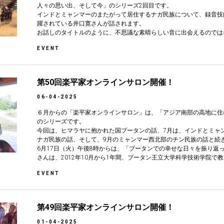
人々の思い出、そして今」のシリーズ2回目です。
インドとミャンマーのまたがって居住するナガ民族について、録音技
躍されている井口寛さんが話されます。
お話しのタイトルのように、不思議な素晴らしい音に出会えるのでは
EVENT
第50回楽平家オンラインサロン開催！
06-04-2025
６月からの「楽平家オンラインサロン」は、「アジア南部の高地に住
のシリーズです。
今回は、ヒマラヤに抱かれた国ブータンの話、7月は、インドとミャ
ナガ民族の話、そして、9月のミャンマー西北部のチン民族の話と続
6月17日（火）午後8時からは、「ブータンでの幸せな日々を振り返
さんは、2012年10月から1年間、ブータン王立大学科学技術学院で
EVENT
第49回楽平家オンラインサロン開催！
01-04-2025