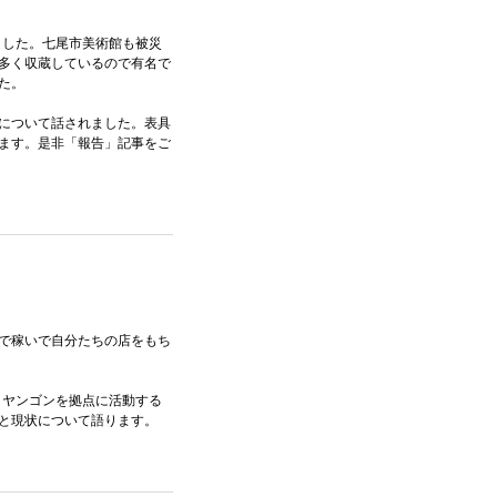
ました。七尾市美術館も被災
多く収蔵しているので有名で
た。
について話されました。表具
ます。是非「報告」記事をご
で稼いで自分たちの店をもち
、ヤンゴンを拠点に活動する
と現状について語ります。