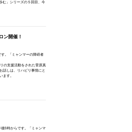
に歩む」シリーズの５回目、今
ロン開催！
らです。「ミャンマーの障碍者
ビリの支援活動をされた菅原真
お話しは、リハビリ事情にと
います。
午後8時からです。「ミャンマ