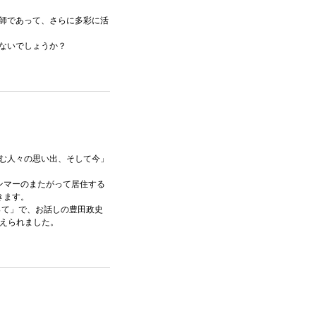
師であって、さらに多彩に活
ないでしょうか？
む人々の思い出、そして今」
ンマーのまたがって居住する
きます。
って」で、お話しの豊田政史
教えられました。