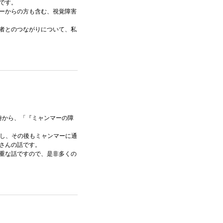
です。
ーからの方も含む、視覚障害
者とのつながりについて、私
8時から、「『ミャンマーの障
務し、その後もミャンマーに通
さんの話です。
重な話ですので、是非多くの