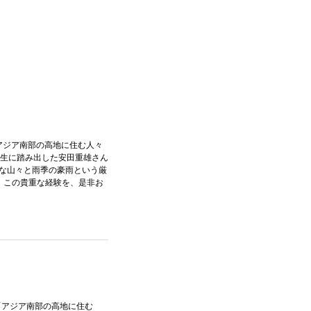
「アジア南部の高地に住む人々
人生に踏み出した安田重雄さん
な山々と雨季の豪雨という厳
。この貴重な経験を、是非お
「アジア南部の高地に住む