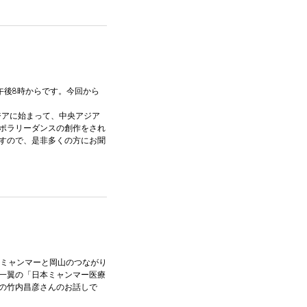
）午後8時からです。今回から
ジアに始まって、中央アジア
ポラリーダンスの創作をされ
すので、是非多くの方にお聞
。ミャンマーと岡山のつながり
一翼の「日本ミャンマー医療
の竹内昌彦さんのお話しで