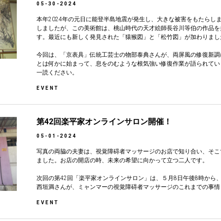
05-30-2024
本年2024年の元日に能登半島地震が発生し、大きな被害をもたらし
しましたが、この美術館は、桃山時代の天才絵師長谷川等伯の作品を
す。最近にも新しく発見された「猿猴図」と「松竹図」が加わりまし
今回は、「京表具」伝統工芸士の物部泰典さんが、両屏風の修復新調
とは何かに始まって、息をのむような根気強い修復作業が語られてい
一読ください。
EVENT
第42回楽平家オンラインサロン開催！
05-01-2024
写真の両脇の夫妻は、視覚障碍者マッサージのお店で知り合い、そこ
ました。お店の開店の時、未来の希望に向かって立つ二人です。
次回の第42回「楽平家オンラインサロン」は、５月8日午後8時から
西垣満さんが、ミャンマーの視覚障碍者マッサージのこれまでの事情
EVENT