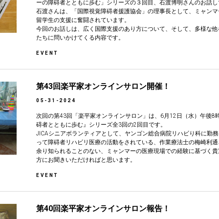
ーの障碍者とともに歩む」シリーズの３回目、石渡博明さんのお話し
石渡さんは、「国際視覚障碍者援護協会」の理事長として、ミャンマ
留学生の支援に奮闘されています。
今回のお話しは、広く国際支援のあり方について、そして、多様な他
たちに問いかけてくる内容です。
EVENT
第43回楽平家オンラインサロン開催！
05-31-2024
次回の第43回「楽平家オンラインサロン」は、6月12日（水）午後
碍者とともに歩む』シリーズ全3回の2回目です。
JICAシニアボランティアとして、ヤンゴン総合病院リハビり科に勤
って障碍者リハビリ医療の活動をされている、作業療法士の梅崎利通
余り知られることのない、ミャンマーの医療現場での経験に基づく貴
方にお聞きいただければと思います。
EVENT
第40回楽平家オンラインサロン報告！