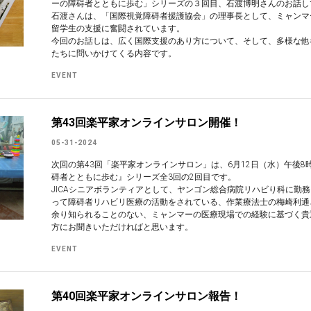
ーの障碍者とともに歩む」シリーズの３回目、石渡博明さんのお話し
石渡さんは、「国際視覚障碍者援護協会」の理事長として、ミャンマ
留学生の支援に奮闘されています。
今回のお話しは、広く国際支援のあり方について、そして、多様な他
たちに問いかけてくる内容です。
EVENT
第43回楽平家オンラインサロン開催！
05-31-2024
次回の第43回「楽平家オンラインサロン」は、6月12日（水）午後
碍者とともに歩む』シリーズ全3回の2回目です。
JICAシニアボランティアとして、ヤンゴン総合病院リハビり科に勤
って障碍者リハビリ医療の活動をされている、作業療法士の梅崎利通
余り知られることのない、ミャンマーの医療現場での経験に基づく貴
方にお聞きいただければと思います。
EVENT
第40回楽平家オンラインサロン報告！