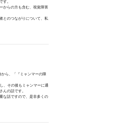
です。
ーからの方も含む、視覚障害
者とのつながりについて、私
8時から、「『ミャンマーの障
務し、その後もミャンマーに通
さんの話です。
重な話ですので、是非多くの