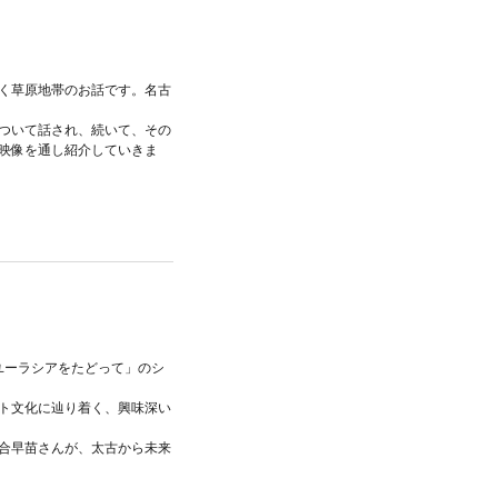
く草原地帯のお話です。名古
ついて話され、続いて、その
映像を通し紹介していきま
「ユーラシアをたどって」のシ
ト文化に辿り着く、興味深い
合早苗さんが、太古から未来