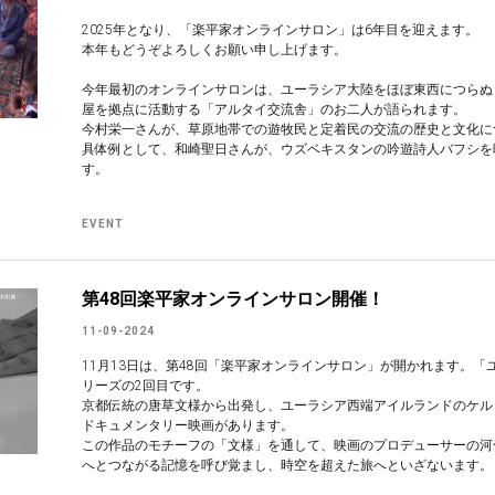
2025年となり、「楽平家オンラインサロン」は6年目を迎えます。
本年もどうぞよろしくお願い申し上げます。
今年最初のオンラインサロンは、ユーラシア大陸をほぼ東西につらぬ
屋を拠点に活動する「アルタイ交流舎」のお二人が語られます。
今村栄一さんが、草原地帯での遊牧民と定着民の交流の歴史と文化に
具体例として、和崎聖日さんが、ウズベキスタンの吟遊詩人バフシを
す。
EVENT
第48回楽平家オンラインサロン開催！
11-09-2024
11月13日は、第48回「楽平家オンラインサロン」が開かれます。
リーズの2回目です。
京都伝統の唐草文様から出発し、ユーラシア西端アイルランドのケル
ドキュメンタリー映画があります。
この作品のモチーフの「文様」を通して、映画のプロデューサーの河
へとつながる記憶を呼び覚まし、時空を超えた旅へといざないます。