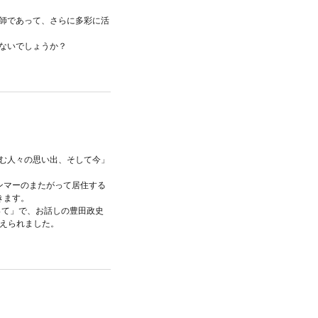
師であって、さらに多彩に活
ないでしょうか？
む人々の思い出、そして今」
ンマーのまたがって居住する
きます。
って」で、お話しの豊田政史
教えられました。