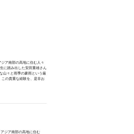
「アジア南部の高地に住む人々
人生に踏み出した安田重雄さん
な山々と雨季の豪雨という厳
。この貴重な経験を、是非お
「アジア南部の高地に住む