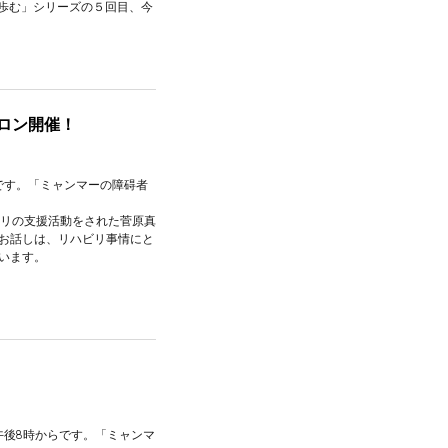
に歩む」シリーズの５回目、今
ロン開催！
らです。「ミャンマーの障碍者
ビリの支援活動をされた菅原真
お話しは、リハビリ事情にと
います。
午後8時からです。「ミャンマ