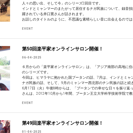
人々の思い出、そして今」のシリーズ2回目です。
インドとミャンマーのまたがって居住するナガ民族について、録音技
躍されている井口寛さんが話されます。
お話しのタイトルのように、不思議な素晴らしい音に出会えるのでは
EVENT
第50回楽平家オンラインサロン開催！
06-04-2025
６月からの「楽平家オンラインサロン」は、「アジア南部の高地に住
のシリーズです。
今回は、ヒマラヤに抱かれた国ブータンの話、7月は、インドとミャ
ナガ民族の話、そして、9月のミャンマー西北部のチン民族の話と続
6月17日（火）午後8時からは、「ブータンでの幸せな日々を振り返
さんは、2012年10月から1年間、ブータン王立大学科学技術学院で
EVENT
第49回楽平家オンラインサロン開催！
01-04-2025