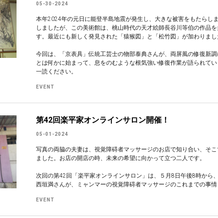
05-30-2024
本年2024年の元日に能登半島地震が発生し、大きな被害をもたらし
しましたが、この美術館は、桃山時代の天才絵師長谷川等伯の作品を
す。最近にも新しく発見された「猿猴図」と「松竹図」が加わりまし
今回は、「京表具」伝統工芸士の物部泰典さんが、両屏風の修復新調
とは何かに始まって、息をのむような根気強い修復作業が語られてい
一読ください。
EVENT
第42回楽平家オンラインサロン開催！
05-01-2024
写真の両脇の夫妻は、視覚障碍者マッサージのお店で知り合い、そこ
ました。お店の開店の時、未来の希望に向かって立つ二人です。
次回の第42回「楽平家オンラインサロン」は、５月8日午後8時から
西垣満さんが、ミャンマーの視覚障碍者マッサージのこれまでの事情
EVENT