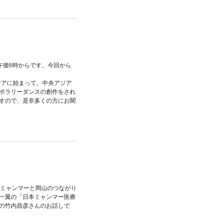
）午後8時からです。今回から
ジアに始まって、中央アジア
ポラリーダンスの創作をされ
すので、是非多くの方にお聞
。ミャンマーと岡山のつながり
一翼の「日本ミャンマー医療
の竹内昌彦さんのお話しで