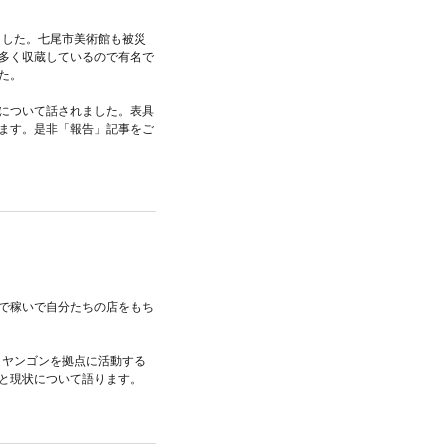
ました。七尾市美術館も被災
多く収蔵しているので有名で
た。
について話されました。表具
ます。是非「報告」記事をご
で稼いで自分たちの店をもち
、ヤンゴンを拠点に活動する
と現状について語ります。