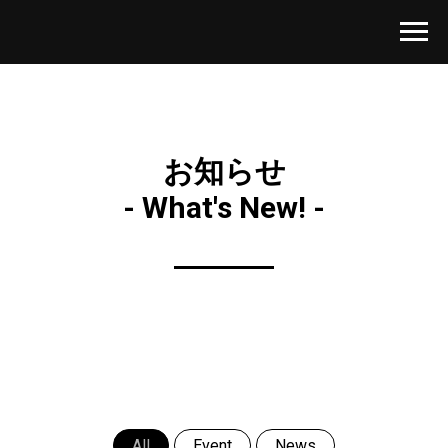
お知らせ
- What's New! -
All
Event
News