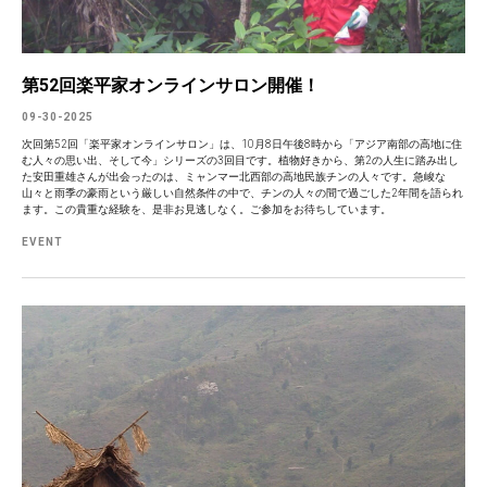
第52回楽平家オンラインサロン開催！
09-30-2025
次回第52回「楽平家オンラインサロン」は、10月8日午後8時から「アジア南部の高地に住
む人々の思い出、そして今」シリーズの3回目です。植物好きから、第2の人生に踏み出し
た安田重雄さんが出会ったのは、ミャンマー北西部の高地民族チンの人々です。急峻な
山々と雨季の豪雨という厳しい自然条件の中で、チンの人々の間で過ごした2年間を語られ
ます。この貴重な経験を、是非お見逃しなく。ご参加をお待ちしています。
EVENT