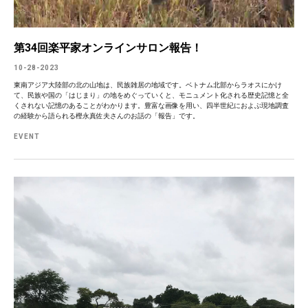
第34回楽平家オンラインサロン報告！
10-28-2023
東南アジア大陸部の北の山地は、民族雑居の地域です。ベトナム北部からラオスにかけ
て、民族や国の「はじまり」の地をめぐっていくと、モニュメント化される歴史記憶と全
くされない記憶のあることがわかります。豊富な画像を用い、四半世紀におよぶ現地調査
の経験から語られる樫永真佐夫さんのお話の「報告」です。
EVENT