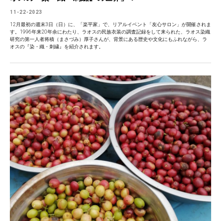
11-22-2023
12月最初の週末3日（日）に、「楽平家」で、リアルイベント「友心サロン」が開催されま
す。1996年来20年余にわたり、ラオスの民族衣装の調査記録をして来られた、ラオス染織
研究の第一人者将積（まさづみ）厚子さんが、背景にある歴史や文化にもふれながら、ラ
オスの『染・織・刺繍』を紹介されます。