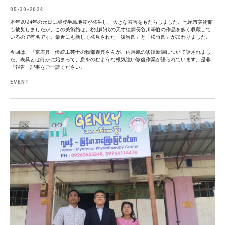
05-30-2024
本年2024年の元日に能登半島地震が発生し、大きな被害をもたらしました。七尾市美術館
も被災しましたが、この美術館は、桃山時代の天才絵師長谷川等伯の作品を多く収蔵して
いるので有名です。最近にも新しく発見された「猿猴図」と「松竹図」が加わりました。
今回は、「京表具」伝統工芸士の物部泰典さんが、両屏風の修復新調について話されまし
た。表具とは何かに始まって、息をのむような根気強い修復作業が語られています。是非
「報告」記事をご一読ください。
EVENT