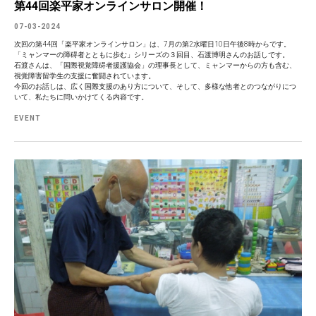
第44回楽平家オンラインサロン開催！
07-03-2024
次回の第44回「楽平家オンラインサロン」は、7月の第2水曜日10日午後8時からです。
「ミャンマーの障碍者とともに歩む」シリーズの３回目、石渡博明さんのお話しです。
石渡さんは、「国際視覚障碍者援護協会」の理事長として、ミャンマーからの方も含む、
視覚障害留学生の支援に奮闘されています。
今回のお話しは、広く国際支援のあり方について、そして、多様な他者とのつながりにつ
いて、私たちに問いかけてくる内容です。
EVENT