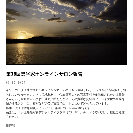
第38回楽平家オンラインサロン報告！
03-17-2024
インドのラダク地方やビルマ（ミャンマー）のパガン遺跡という、1970年代当時あまり知
られていなかったところに現地取材し、仏教壁画などの写真資料を多数残された井上隆雄
さんという写真家がいます。彼の足跡をたどり、その貴重な資料のアーカイブ化の事業を
紹介するとともに、模写などの芸術実践での活用について述べられています。
昨年10月11日のお話しについての、詳細で深い内容の報告です。
画像は、「井上隆雄写真デジタルライブラリ（20889）」の「イラワジ河」。転載ご遠慮
ください。
NEWS