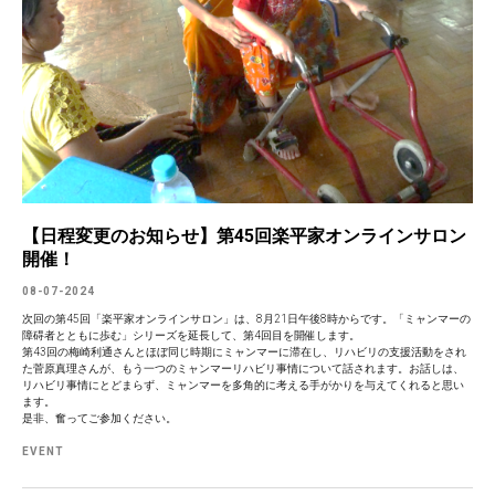
【日程変更のお知らせ】第45回楽平家オンラインサロン
開催！
08-07-2024
次回の第45回「楽平家オンラインサロン」は、8月21日午後8時からです。「ミャンマーの
障碍者とともに歩む」シリーズを延長して、第4回目を開催します。
第43回の梅崎利通さんとほぼ同じ時期にミャンマーに滞在し、リハビリの支援活動をされ
た菅原真理さんが、もう一つのミャンマーリハビリ事情について話されます。お話しは、
リハビリ事情にとどまらず、ミャンマーを多角的に考える手がかりを与えてくれると思い
ます。
是非、奮ってご参加ください。
EVENT