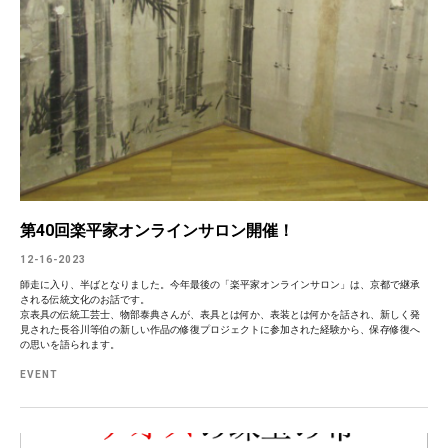
第40回楽平家オンラインサロン開催！
12-16-2023
師走に入り、半ばとなりました。今年最後の「楽平家オンラインサロン」は、京都で継承
される伝統文化のお話です。
京表具の伝統工芸士、物部泰典さんが、表具とは何か、表装とは何かを話され、新しく発
見された長谷川等伯の新しい作品の修復プロジェクトに参加された経験から、保存修復へ
の思いを語られます。
EVENT