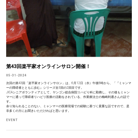
第43回楽平家オンラインサロン開催！
05-31-2024
次回の第43回「楽平家オンラインサロン」は、6月12日（水）午後8時から、「『ミャンマ
ーの障碍者とともに歩む』シリーズ全3回の2回目です。
JICAシニアボランティアとして、ヤンゴン総合病院リハビり科に勤務し、その後もミャン
マーに通って障碍者リハビリ医療の活動をされている、作業療法士の梅崎利通さんの話で
す。
余り知られることのない、ミャンマーの医療現場での経験に基づく貴重な話ですので、是
非多くの方にお聞きいただければと思います。
EVENT