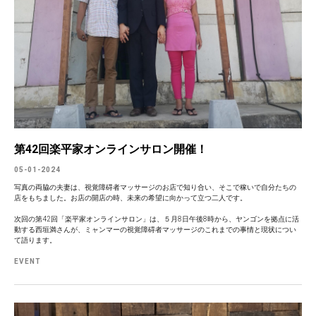
第42回楽平家オンラインサロン開催！
05-01-2024
写真の両脇の夫妻は、視覚障碍者マッサージのお店で知り合い、そこで稼いで自分たちの
店をもちました。お店の開店の時、未来の希望に向かって立つ二人です。
次回の第42回「楽平家オンラインサロン」は、５月8日午後8時から、ヤンゴンを拠点に活
動する西垣満さんが、ミャンマーの視覚障碍者マッサージのこれまでの事情と現状につい
て語ります。
EVENT