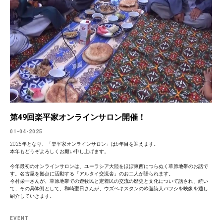
第49回楽平家オンラインサロン開催！
01-04-2025
2025年となり、「楽平家オンラインサロン」は6年目を迎えます。
本年もどうぞよろしくお願い申し上げます。
今年最初のオンラインサロンは、ユーラシア大陸をほぼ東西につらぬく草原地帯のお話で
す。名古屋を拠点に活動する「アルタイ交流舎」のお二人が語られます。
今村栄一さんが、草原地帯での遊牧民と定着民の交流の歴史と文化について話され、続い
て、その具体例として、和崎聖日さんが、ウズベキスタンの吟遊詩人バフシを映像を通し
紹介していきます。
EVENT