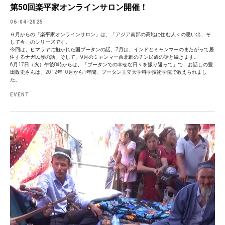
第50回楽平家オンラインサロン開催！
06-04-2025
６月からの「楽平家オンラインサロン」は、「アジア南部の高地に住む人々の思い出、そ
して今」のシリーズです。
今回は、ヒマラヤに抱かれた国ブータンの話、7月は、インドとミャンマーのまたがって居
住するナガ民族の話、そして、9月のミャンマー西北部のチン民族の話と続きます。
6月17日（火）午後8時からは、「ブータンでの幸せな日々を振り返って」で、お話しの豊
田政史さんは、2012年10月から1年間、ブータン王立大学科学技術学院で教えられまし
た。
EVENT