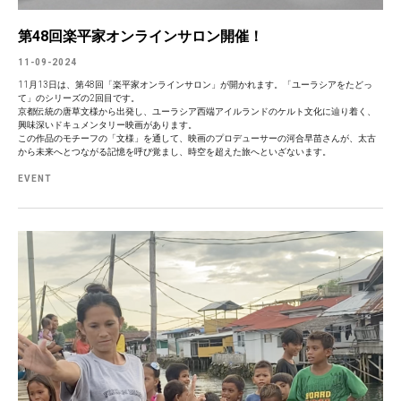
第48回楽平家オンラインサロン開催！
11-09-2024
11月13日は、第48回「楽平家オンラインサロン」が開かれます。「ユーラシアをたどっ
て」のシリーズの2回目です。
京都伝統の唐草文様から出発し、ユーラシア西端アイルランドのケルト文化に辿り着く、
興味深いドキュメンタリー映画があります。
この作品のモチーフの「文様」を通して、映画のプロデューサーの河合早苗さんが、太古
から未来へとつながる記憶を呼び覚まし、時空を超えた旅へといざないます。
EVENT