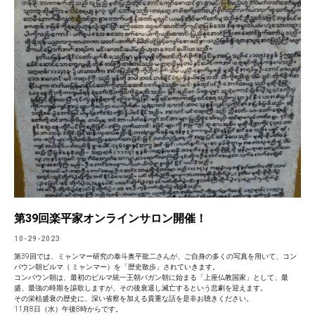
第39回楽平家オンラインサロン開催！
10-29-2023
第39回では、ミャンマー研究の泰斗奥平龍二さんが、ご自身の多くの写真を用いて、コン
バウン朝ビルマ（ ミャンマー）を「歴史散歩」されていきます。
コンバウン朝は、最初のビルマ統一王朝バガン朝に始まる「上座仏教国家」として、最
盛、最強の時期を謳歌しますが、その後衰退し滅亡するという悲劇を迎えます。
その栄枯盛衰の歴史に、深い省察を加える貴重な話を是非お聴きください。
11月8日（水）午後8時からです。