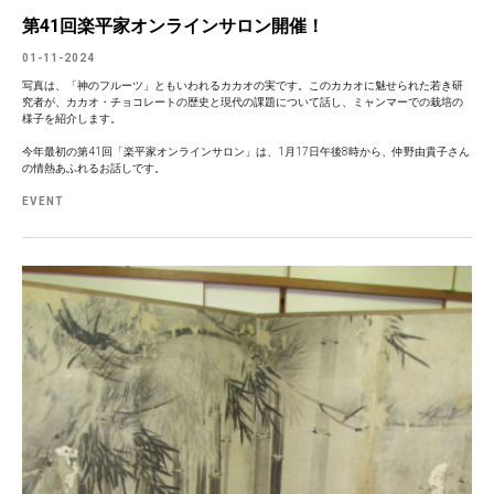
第41回楽平家オンラインサロン開催！
01-11-2024
写真は、「神のフルーツ」ともいわれるカカオの実です。このカカオに魅せられた若き研
究者が、カカオ・チョコレートの歴史と現代の課題について話し、ミャンマーでの栽培の
様子を紹介します。
今年最初の第41回「楽平家オンラインサロン」は、1月17日午後8時から、仲野由貴子さん
の情熱あふれるお話しです。
EVENT