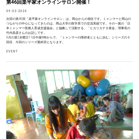
第46回楽平家オンラインサロン開催！
09-02-2024
次回の第46回「楽平家オンラインサロン」は、岡山からの発信です。ミャンマーと岡山の
つながりの中心になってきたのは、岡山大学の医学系での交流実績です。その一翼の「日
本ミャンマー医療人育成支援協会」と協働して活動する、「ヒカリカナタ基金」理事長の
竹内昌彦さんのお話しです。
9月の第2水曜日11日午後8時からで、「ミャンマーの障碍者とともに歩む」シリーズの５
回目、今回のシリーズ最終回となります。
EVENT