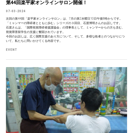
第44回楽平家オンラインサロン開催！
07-03-2024
次回の第44回「楽平家オンラインサロン」は、7月の第2水曜日10日午後8時からです。
「ミャンマーの障碍者とともに歩む」シリーズの３回目、石渡博明さんのお話しです。
石渡さんは、「国際視覚障碍者援護協会」の理事長として、ミャンマーからの方も含む、
視覚障害留学生の支援に奮闘されています。
今回のお話しは、広く国際支援のあり方について、そして、多様な他者とのつながりにつ
いて、私たちに問いかけてくる内容です。
EVENT