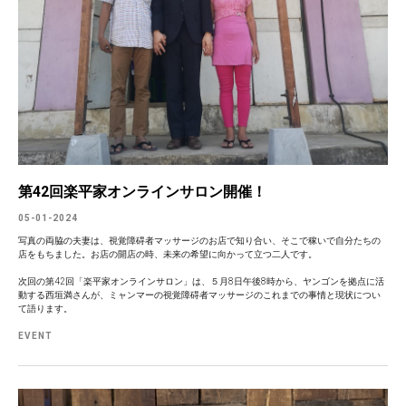
第42回楽平家オンラインサロン開催！
05-01-2024
写真の両脇の夫妻は、視覚障碍者マッサージのお店で知り合い、そこで稼いで自分たちの
店をもちました。お店の開店の時、未来の希望に向かって立つ二人です。
次回の第42回「楽平家オンラインサロン」は、５月8日午後8時から、ヤンゴンを拠点に活
動する西垣満さんが、ミャンマーの視覚障碍者マッサージのこれまでの事情と現状につい
て語ります。
EVENT