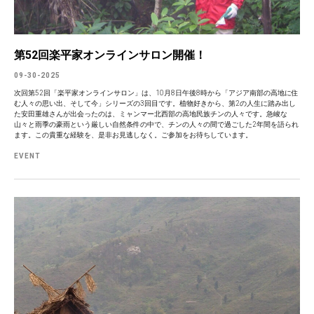
第52回楽平家オンラインサロン開催！
09-30-2025
次回第52回「楽平家オンラインサロン」は、10月8日午後8時から「アジア南部の高地に住
む人々の思い出、そして今」シリーズの3回目です。植物好きから、第2の人生に踏み出し
た安田重雄さんが出会ったのは、ミャンマー北西部の高地民族チンの人々です。急峻な
山々と雨季の豪雨という厳しい自然条件の中で、チンの人々の間で過ごした2年間を語られ
ます。この貴重な経験を、是非お見逃しなく。ご参加をお待ちしています。
EVENT