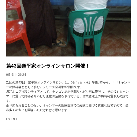
第43回楽平家オンラインサロン開催！
05-31-2024
次回の第43回「楽平家オンラインサロン」は、6月12日（水）午後8時から、「『ミャンマ
ーの障碍者とともに歩む』シリーズ全3回の2回目です。
JICAシニアボランティアとして、ヤンゴン総合病院リハビり科に勤務し、その後もミャン
マーに通って障碍者リハビリ医療の活動をされている、作業療法士の梅崎利通さんの話で
す。
余り知られることのない、ミャンマーの医療現場での経験に基づく貴重な話ですので、是
非多くの方にお聞きいただければと思います。
EVENT