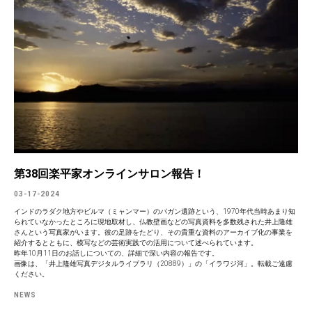
第38回楽平家オンラインサロン報告！
03-17-2024
インドのラダク地方やビルマ（ミャンマー）のパガン遺跡という、1970年代当時あまり知
られていなかったところに現地取材し、仏教壁画などの写真資料を多数残された井上隆雄
さんという写真家がいます。彼の足跡をたどり、その貴重な資料のアーカイブ化の事業を
紹介するとともに、模写などの芸術実践での活用について述べられています。
昨年10月11日のお話しについての、詳細で深い内容の報告です。
画像は、「井上隆雄写真デジタルライブラリ（20889）」の「イラワジ河」。転載ご遠慮
ください。
NEWS