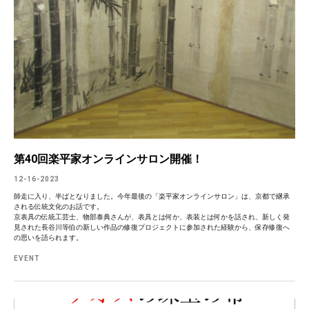
第40回楽平家オンラインサロン開催！
12-16-2023
師走に入り、半ばとなりました。今年最後の「楽平家オンラインサロン」は、京都で継承
される伝統文化のお話です。
京表具の伝統工芸士、物部泰典さんが、表具とは何か、表装とは何かを話され、新しく発
見された長谷川等伯の新しい作品の修復プロジェクトに参加された経験から、保存修復へ
の思いを語られます。
EVENT