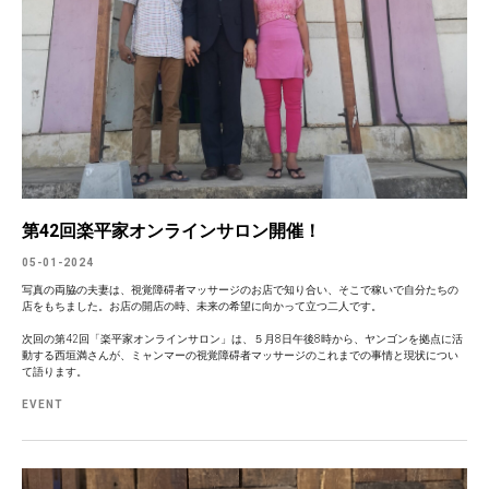
第42回楽平家オンラインサロン開催！
05-01-2024
写真の両脇の夫妻は、視覚障碍者マッサージのお店で知り合い、そこで稼いで自分たちの
店をもちました。お店の開店の時、未来の希望に向かって立つ二人です。
次回の第42回「楽平家オンラインサロン」は、５月8日午後8時から、ヤンゴンを拠点に活
動する西垣満さんが、ミャンマーの視覚障碍者マッサージのこれまでの事情と現状につい
て語ります。
EVENT