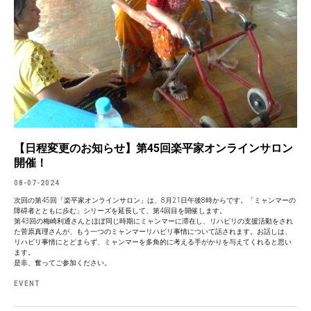
【日程変更のお知らせ】第45回楽平家オンラインサロン
開催！
08-07-2024
次回の第45回「楽平家オンラインサロン」は、8月21日午後8時からです。「ミャンマーの
障碍者とともに歩む」シリーズを延長して、第4回目を開催します。
第43回の梅崎利通さんとほぼ同じ時期にミャンマーに滞在し、リハビリの支援活動をされ
た菅原真理さんが、もう一つのミャンマーリハビリ事情について話されます。お話しは、
リハビリ事情にとどまらず、ミャンマーを多角的に考える手がかりを与えてくれると思い
ます。
是非、奮ってご参加ください。
EVENT