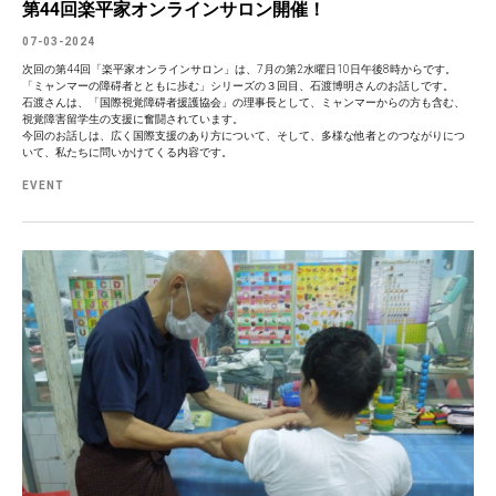
第44回楽平家オンラインサロン開催！
07-03-2024
次回の第44回「楽平家オンラインサロン」は、7月の第2水曜日10日午後8時からです。
「ミャンマーの障碍者とともに歩む」シリーズの３回目、石渡博明さんのお話しです。
石渡さんは、「国際視覚障碍者援護協会」の理事長として、ミャンマーからの方も含む、
視覚障害留学生の支援に奮闘されています。
今回のお話しは、広く国際支援のあり方について、そして、多様な他者とのつながりにつ
いて、私たちに問いかけてくる内容です。
EVENT