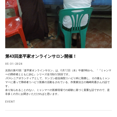
第43回楽平家オンラインサロン開催！
05-31-2024
次回の第43回「楽平家オンラインサロン」は、6月12日（水）午後8時から、「『ミャンマ
ーの障碍者とともに歩む』シリーズ全3回の2回目です。
JICAシニアボランティアとして、ヤンゴン総合病院リハビり科に勤務し、その後もミャン
マーに通って障碍者リハビリ医療の活動をされている、作業療法士の梅崎利通さんの話で
す。
余り知られることのない、ミャンマーの医療現場での経験に基づく貴重な話ですので、是
非多くの方にお聞きいただければと思います。
EVENT