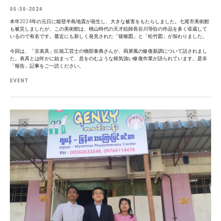
05-30-2024
本年2024年の元日に能登半島地震が発生し、大きな被害をもたらしました。七尾市美術館
も被災しましたが、この美術館は、桃山時代の天才絵師長谷川等伯の作品を多く収蔵して
いるので有名です。最近にも新しく発見された「猿猴図」と「松竹図」が加わりました。
今回は、「京表具」伝統工芸士の物部泰典さんが、両屏風の修復新調について話されまし
た。表具とは何かに始まって、息をのむような根気強い修復作業が語られています。是非
「報告」記事をご一読ください。
EVENT