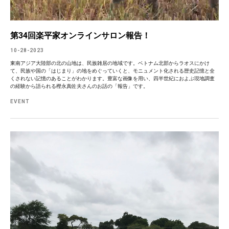
第34回楽平家オンラインサロン報告！
10-28-2023
東南アジア大陸部の北の山地は、民族雑居の地域です。ベトナム北部からラオスにかけ
て、民族や国の「はじまり」の地をめぐっていくと、モニュメント化される歴史記憶と全
くされない記憶のあることがわかります。豊富な画像を用い、四半世紀におよぶ現地調査
の経験から語られる樫永真佐夫さんのお話の「報告」です。
EVENT