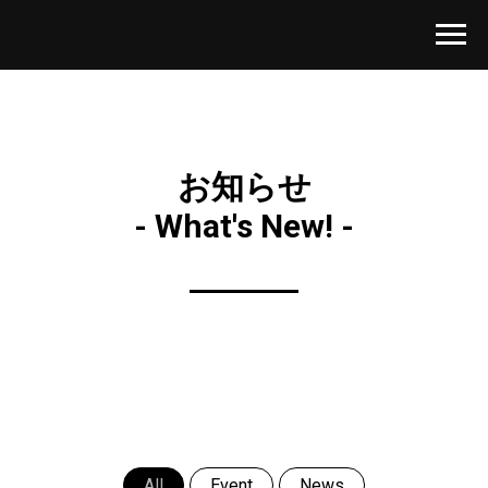
お知らせ
- What's New! -
All
Event
News