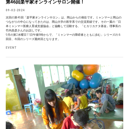
第46回楽平家オンラインサロン開催！
09-02-2024
次回の第46回「楽平家オンラインサロン」は、岡山からの発信です。ミャンマーと岡山の
つながりの中心になってきたのは、岡山大学の医学系での交流実績です。その一翼の「日
本ミャンマー医療人育成支援協会」と協働して活動する、「ヒカリカナタ基金」理事長の
竹内昌彦さんのお話しです。
9月の第2水曜日11日午後8時からで、「ミャンマーの障碍者とともに歩む」シリーズの５
回目、今回のシリーズ最終回となります。
EVENT