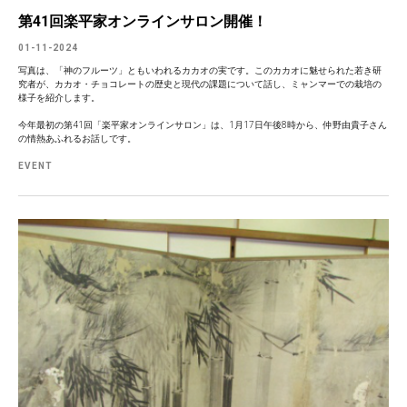
第41回楽平家オンラインサロン開催！
01-11-2024
写真は、「神のフルーツ」ともいわれるカカオの実です。このカカオに魅せられた若き研
究者が、カカオ・チョコレートの歴史と現代の課題について話し、ミャンマーでの栽培の
様子を紹介します。
今年最初の第41回「楽平家オンラインサロン」は、1月17日午後8時から、仲野由貴子さん
の情熱あふれるお話しです。
EVENT