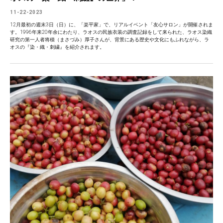
11-22-2023
12月最初の週末3日（日）に、「楽平家」で、リアルイベント「友心サロン」が開催されま
す。1996年来20年余にわたり、ラオスの民族衣装の調査記録をして来られた、ラオス染織
研究の第一人者将積（まさづみ）厚子さんが、背景にある歴史や文化にもふれながら、ラ
オスの『染・織・刺繍』を紹介されます。