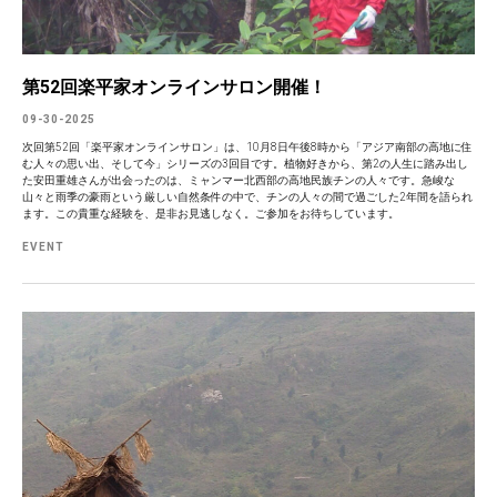
第52回楽平家オンラインサロン開催！
09-30-2025
次回第52回「楽平家オンラインサロン」は、10月8日午後8時から「アジア南部の高地に住
む人々の思い出、そして今」シリーズの3回目です。植物好きから、第2の人生に踏み出し
た安田重雄さんが出会ったのは、ミャンマー北西部の高地民族チンの人々です。急峻な
山々と雨季の豪雨という厳しい自然条件の中で、チンの人々の間で過ごした2年間を語られ
ます。この貴重な経験を、是非お見逃しなく。ご参加をお待ちしています。
EVENT