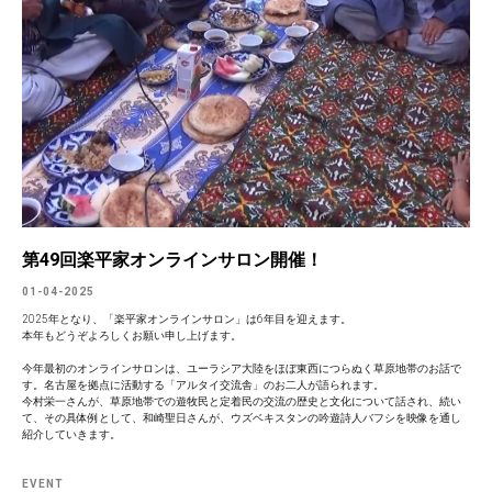
第49回楽平家オンラインサロン開催！
01-04-2025
2025年となり、「楽平家オンラインサロン」は6年目を迎えます。
本年もどうぞよろしくお願い申し上げます。
今年最初のオンラインサロンは、ユーラシア大陸をほぼ東西につらぬく草原地帯のお話で
す。名古屋を拠点に活動する「アルタイ交流舎」のお二人が語られます。
今村栄一さんが、草原地帯での遊牧民と定着民の交流の歴史と文化について話され、続い
て、その具体例として、和崎聖日さんが、ウズベキスタンの吟遊詩人バフシを映像を通し
紹介していきます。
EVENT