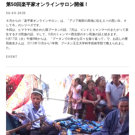
第50回楽平家オンラインサロン開催！
06-04-2025
６月からの「楽平家オンラインサロン」は、「アジア南部の高地に住む人々の思い出、そ
して今」のシリーズです。
今回は、ヒマラヤに抱かれた国ブータンの話、7月は、インドとミャンマーのまたがって居
住するナガ民族の話、そして、9月のミャンマー西北部のチン民族の話と続きます。
6月17日（火）午後8時からは、「ブータンでの幸せな日々を振り返って」で、お話しの豊
田政史さんは、2012年10月から1年間、ブータン王立大学科学技術学院で教えられまし
た。
EVENT