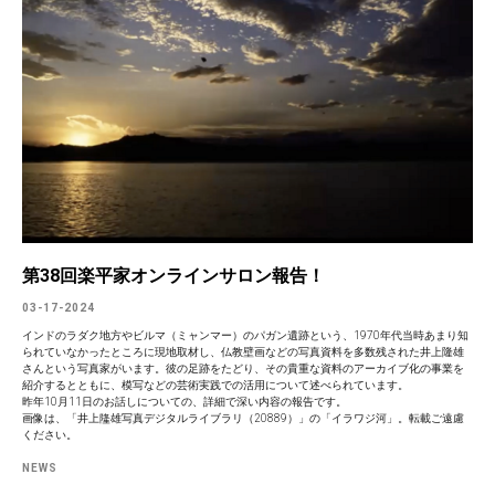
第38回楽平家オンラインサロン報告！
03-17-2024
インドのラダク地方やビルマ（ミャンマー）のパガン遺跡という、1970年代当時あまり知
られていなかったところに現地取材し、仏教壁画などの写真資料を多数残された井上隆雄
さんという写真家がいます。彼の足跡をたどり、その貴重な資料のアーカイブ化の事業を
紹介するとともに、模写などの芸術実践での活用について述べられています。
昨年10月11日のお話しについての、詳細で深い内容の報告です。
画像は、「井上隆雄写真デジタルライブラリ（20889）」の「イラワジ河」。転載ご遠慮
ください。
NEWS