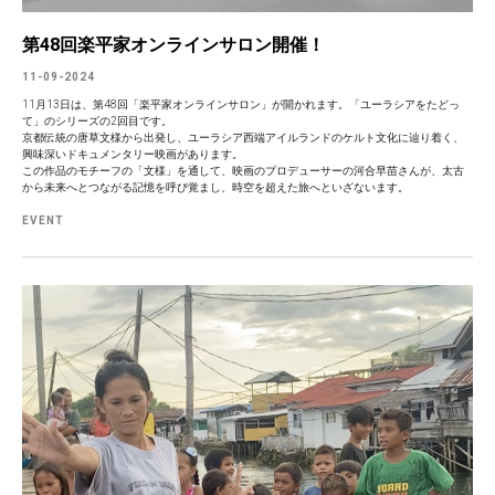
第48回楽平家オンラインサロン開催！
11-09-2024
11月13日は、第48回「楽平家オンラインサロン」が開かれます。「ユーラシアをたどっ
て」のシリーズの2回目です。
京都伝統の唐草文様から出発し、ユーラシア西端アイルランドのケルト文化に辿り着く、
興味深いドキュメンタリー映画があります。
この作品のモチーフの「文様」を通して、映画のプロデューサーの河合早苗さんが、太古
から未来へとつながる記憶を呼び覚まし、時空を超えた旅へといざないます。
EVENT