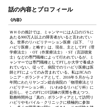
話の内容とプロフィール
《内容》
ＷＨＯの推計では、ミャンマーには人口の15％に
あたる900万人以上の障害者がいると言われてい
る。世界のリハビリテーション医療（以下、「リ
ハビリ医療」と略す）は、現在、主としてPT（理
学療法士）・OT（作業療法士）・ST（言語聴覚
士）などの専門職種によって行われているが、ミ
ャンマーでは専門職種としてPTしか大学で養成さ
れていない。従って、病院でのリハビリ医療は医
師とPTによってのみ営まれている。私はJICAの
シニア・ボランティアとして、2016年５月から２
年間にわたりヤンゴン総合病院の「物理療法とリ
ハビリテーション科」（いわゆるリハビリ科）に
赴任し、そこのPTにOT訓練の実際を教えつつ、
勤務時間外は「真の」ボランティアとして訪問リ
ハビリやモバイル・クリニックに積極的に参加