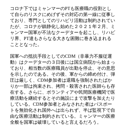
コロナ下ではミャンマーのPTも医療職の役割とし
て自らのリスクにめげずその対応の第一線に従事し
ており、専門としてのリハビリ活動は制約されてい
たが、コロナが鎮静化し始めた２０２１年２月、ミ
ャンマー国軍が不法なクーデターを起こし、リハビ
リ界、PT達もさらなる大きな困難に巻き込まれる
こととなった。
国軍への抵抗手段としてのCDM（非暴力不服従運
動）はクーデターの３日後には国立病院から始まっ
ており、相当数の医療職員が出勤を停止、その意思
を示したのである。その後、軍からの締め付け、弾
圧は厳しく、CDM参加者は退職を強制されたばか
りか一部は拘束され、拷問・殺害された医師らも存
在する。さらに、ボランティアや民間医療機関で医
療活動を継続するとその施設にまで攻撃を加えたり
している。CDM参加者とみなされた者はパスポー
トを無効化され国外へは出られず、半ば監視下で自
由な医療活動は制約されている。ミャンマーの医療
全般を国軍は破壊していると言えるだろう。