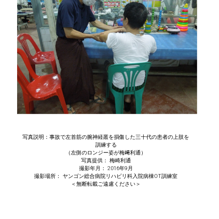
写真説明：事故で左首筋の腕神経叢を損傷した三十代の患者の上肢を
訓練する
（左側のロンジー姿が梅﨑利通）
写真提供： 梅崎利通
撮影年月： 2016年9月
撮影場所： ヤンゴン総合病院リハビリ科入院病棟OT訓練室
＜無断転載ご遠慮ください＞