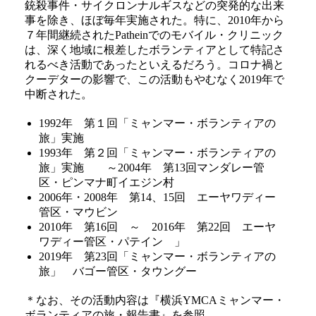
銃殺事件・サイクロンナルギスなどの突発的な出来
事を除き、ほぼ毎年実施された。特に、2010年から
７年間継続されたPatheinでのモバイル・クリニック
は、深く地域に根差したボランティアとして特記さ
れるべき活動であったといえるだろう。コロナ禍と
クーデターの影響で、この活動もやむなく2019年で
中断された。
1992年 第１回「ミャンマー・ボランティアの
旅」実施
1993年 第２回「ミャンマー・ボランティアの
旅」実施 ～2004年 第13回マンダレー管
区・ピンマナ町イエジン村
2006年・2008年 第14、15回 エーヤワディー
管区・マウビン
2010年 第16回 ～ 2016年 第22回 エーヤ
ワディー管区・パテイン 」
2019年 第23回「ミャンマー・ボランティアの
旅」 バゴー管区・タウングー
＊なお、その活動内容は『横浜YMCAミャンマー・
ボランティアの旅・報告書』を参照