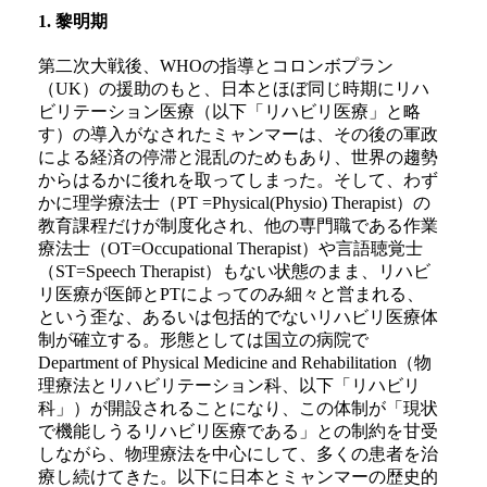
1. 黎明期
第二次大戦後、WHOの指導とコロンボプラン
（UK）の援助のもと、日本とほぼ同じ時期にリハ
ビリテーション医療（以下「リハビリ医療」と略
す）の導入がなされたミャンマーは、その後の軍政
による経済の停滞と混乱のためもあり、世界の趨勢
からはるかに後れを取ってしまった。そして、わず
かに理学療法士（PT =Physical(Physio) Therapist）の
教育課程だけが制度化され、他の専門職である作業
療法士（OT=Occupational Therapist）や言語聴覚士
（ST=Speech Therapist）もない状態のまま、リハビ
リ医療が医師とPTによってのみ細々と営まれる、
という歪な、あるいは包括的でないリハビリ医療体
制が確立する。形態としては国立の病院で
Department of Physical Medicine and Rehabilitation（物
理療法とリハビリテーション科、以下「リハビリ
科」）が開設されることになり、この体制が「現状
で機能しうるリハビリ医療である」との制約を甘受
しながら、物理療法を中心にして、多くの患者を治
療し続けてきた。以下に日本とミャンマーの歴史的