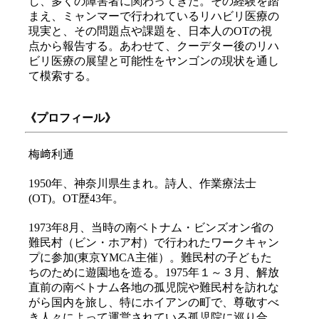
し、多くの障害者に関わってきた。その経験を踏
まえ、ミャンマーで行われているリハビリ医療の
現実と、その問題点や課題を、日本人のOTの視
点から報告する。あわせて、クーデター後のリハ
ビリ医療の展望と可能性をヤンゴンの現状を通し
て模索する。
《プロフィール》
梅﨑利通
1950年、神奈川県生まれ。詩人、作業療法士
(OT)。OT歴43年。
1973年8月、当時の南ベトナム・ビンズオン省の
難民村（ビン・ホア村）で行われたワークキャン
プに参加(東京YMCA主催）。難民村の子どもた
ちのために遊園地を造る。1975年１～３月、解放
直前の南ベトナム各地の孤児院や難民村を訪れな
がら国内を旅し、特にホイアンの町で、尊敬すべ
き人々によって運営されている孤児院に巡り合