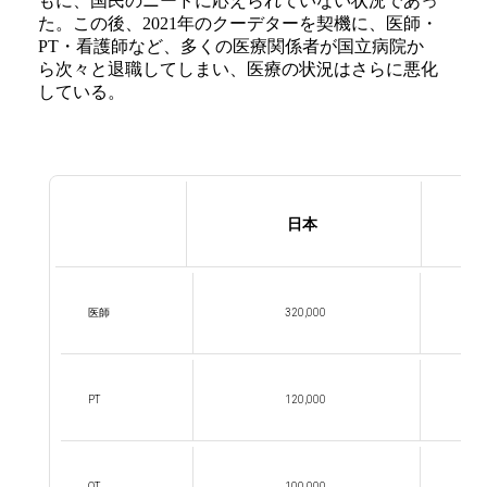
もに、国民のニードに応えられていない状況であっ
た。この後、2021年のクーデターを契機に、医師・
PT・看護師など、多くの医療関係者が国立病院か
ら次々と退職してしまい、医療の状況はさらに悪化
している。
日本
医師
320,000
PT
120,000
2,
OT
100,000