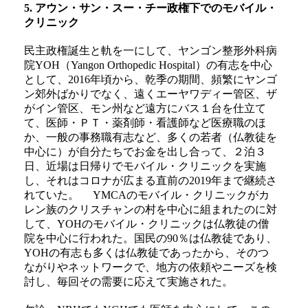
5. アウン・サン・スー・チー政権下でのモバイル・
クリニック
民主政権誕生と軌を一にして、ヤンゴン整形外科病
院YOH（Yangon Orthopedic Hospital）の有志を中心
として、2016年頃から、乾季の期間、頻繁にヤンゴ
ン郊外ばかりでなく、遠くエーヤワディー管区、ザ
がイン管区、モン州など遠方にバス１台を仕立て
て、医師・ＰＴ・薬剤師・看護師など医療職のほ
か、一般の事務職有志など、多くの若者（仏教徒を
中心に）が自分たちでお金を出し合って、２泊３
日、近場は日帰りでモバイル・クリニックを実施
し、それはコロナが広まる直前の2019年まで継続さ
れていた。 YMCAのモバイル・クリニックがカ
レン族のクリスチャンの村を中心に組まれたのに対
して、YOHのモバイル・クリニックは仏教徒の僧
院を中心に行われた。国民の90％は仏教徒であり、
YOHの有志も多くは仏教徒であったから、そのつ
ながりやネットワークで、地方の依頼やニーズを検
討し、毎回その需要に応えて実施された。