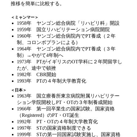
推移を簡単に比較する。
＜ミャンマー＞
1958年 ヤンゴン総合病院「リハビリ科」開設
1959年 国立リハビリテーション病院開院
1960年 ヤンゴン総合病院内でPT養成（２年
制、コロンボプランによる）
1964年 ヤンゴン総合病院内でPT養成（３年
制）→やがて4年制へ
1973年 PTがイギリスのOT学科に２年間留学し
たが、途中で頓挫
1982年 CBR開始
1993年 PTの４年制大学教育化
＜日本＞
1963年 国立療養所東京病院附属リハビリテー
ション学院開校しPT・OTの３年制養成開始
1966年 第一回卒業生の国家試験。国家資格
（Registered）のPT・OT誕生
1992年 PT・OTの４年制大学教育化
1997年 STの国家資格制度できる
1999年 STの第一回国家試験実施し、国家資格