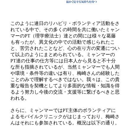
このように連日のリハビリ・ボランティア活動をさ
れている中で、その多くの時間を共に働いたミャン
マーのPT（理学療法士）達との間には様々な葛藤
も有ったが、異文化の中での活動で感じられたこ
と、苦労されたことなど、心の在り方の変遷につい
て以上のようにまとめられている。ミャンマーの
PT達の仕事の仕方等には日本人から見ると不十分
な所も指摘されているが、当然ミャンマーでも人間
や環境・条件等の違いは有り、梅崎さんの経験した
ことのみで理解するべきではない。我々は、この貴
重な報告を契機としてより多面的な情報・知識を得
るよう努力し今後の交流・支援等に繋げるべきと思
われる。
さらに、ミャンマーではPT主体のボランティアに
よるモバイルクリニックがはじまっており、梅崎さ
んはそれにも参加されている。概況は以下の通り。