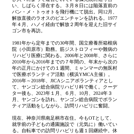
い、しばらく滞在する。３月８日には陥落直前の
バン・メ・トゥオトを飛行機にて脱出。同12月、
解放直後のラオスのビエンチャンを訪れる。1977
年４月、ハノイ経由で解放２周年を迎えた旧サイ
ゴン市を再訪。
1981年から定年までの30年間、国立療養所箱根病
院（小田原市）勤務。筋ジストロフィーや難病の
リハビリ医療に関わる。2006年と2008年、さらに
2010年から2016年までの７年間の、年末から次の
年の正月にかけての１週間、ミャンマーの無医村
で医療ボランティア活動（横浜YMCA主催）。
2016年～2018年、JICAシニアボランティアとし
て、ヤンゴン総合病院リハビリ科で働く。クーデ
ター後も、2023年１月、６月、10月、2024年３
月、ヤンゴンを訪れ、ヤンゴン総合病院でボラン
ティア活動をしながら、訪問リハビリに奮闘。
現在、神奈川県南足柄市在住。今もOTとして、
就学前の子どもの通園施設で（元気に）働いてい
る。自転車での訪問リハビリも週１回継続中。休