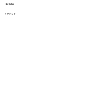
laphetye
EVENT