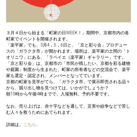
３月４日から始まる「町家の日WEEK！」期間中、京都市内の各
町家でイベントを開催されます。
「楽平家」でも、3月4，5，6日と、「京と彩り会」プロデュー
スの「ガラクタ市」が開かれます。場所は、楽平家の土間の「ト
オリニワ」にある、「ラペイエ（楽平家）ギャラリー」です。
「京と彩り会」は、京都市の「市民が残したい、京都を彩る建物
や庭園」制度から生まれた、町家の所有者などの交流会で、楽平
家も選定・認定され、メンバーとなってています。
京都の町家を見学がてら、「ガラクタ市」で展示即売される品々
から、掘り出し物を見つけては、いかがでしょうか？
朝10時から午後4時までで、入場無料、予約不要です。
なお、売り上げは、赤十字などを通して、災害や紛争などで苦し
む人々を救うためにあてられます。
詳細は、
こちら。